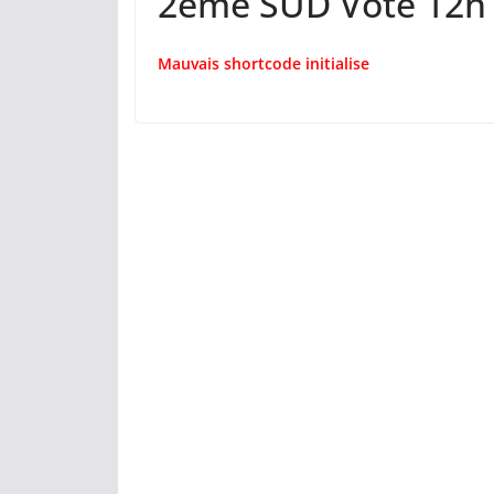
2ème SUD Vote 12h
Mauvais shortcode initialise