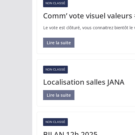
NON CLASSÉ
Comm’ vote visuel valeur
L️e vote est clôturé, vous connaitrez bientôt le 
Lire la suite
NON CLASSÉ
Localisation salles JANA
Lire la suite
NON CLASSÉ
BILAN 12h 2025