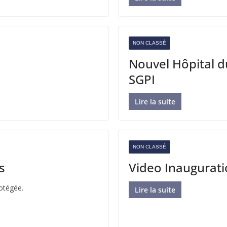
NON CLASSÉ
Nouvel Hôpital du
SGPI
Lire la suite
NON CLASSÉ
s
Video Inaugura
rotégée.
Lire la suite