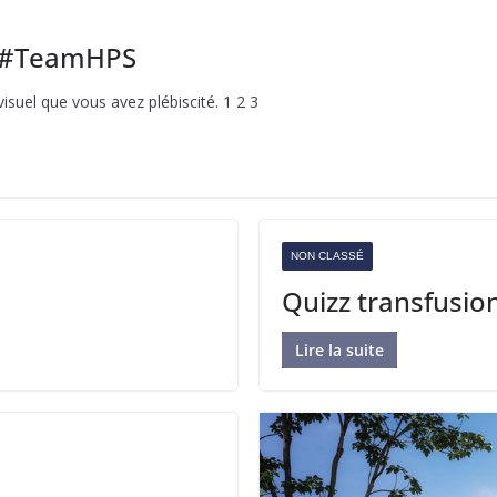
s #TeamHPS
visuel que vous avez plébiscité. 1 2 3
NON CLASSÉ
Quizz transfusio
Lire la suite