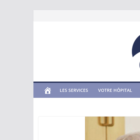
Passer
au
contenu
LES SERVICES
VOTRE HÔPITAL