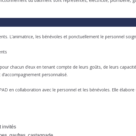
fonctionnement du bâtiment sont représentés, électricité, plomberie, 
ents. L’animatrice, les bénévoles et ponctuellement le personnel soig
ents
 pour chacun d’eux en tenant compte de leurs goûts, de leurs capacités
et d’accompagnement personnalisé.
EHPAD en collaboration avec le personnel et les bénévoles. Elle élabo
 invités
rêpes, gaufres, castagnade…