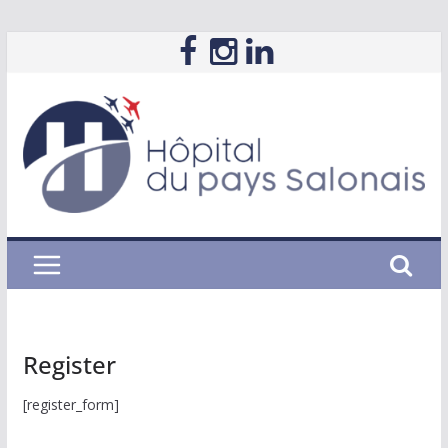
Passer
au
contenu
Register
[register_form]